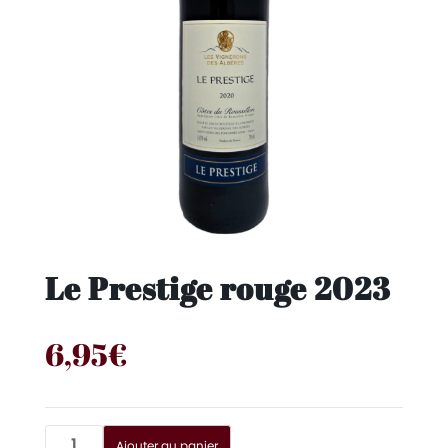
Le Prestige rouge 2023
6,95
€
quantité
Ajouter au panier