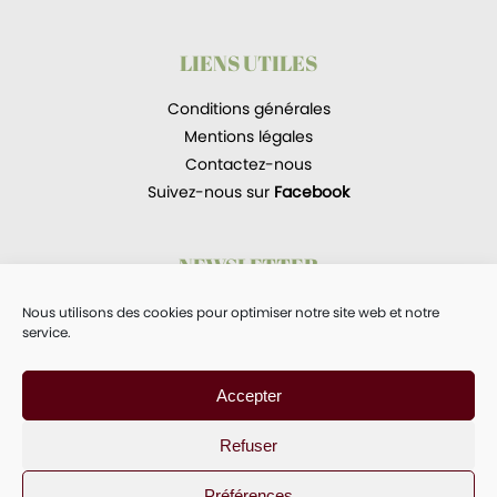
LIENS UTILES
Conditions générales
Mentions légales
Contactez-nous
Suivez-nous sur
Facebook
NEWSLETTER
Recevoir les newsletters.
Nous utilisons des cookies pour optimiser notre site web et notre
service.
Accepter
L'abus d'alcool est dangereux pour la santé.
Refuser
À consommer avec modération.
Préférences