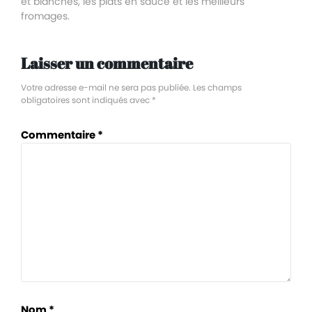
et blanches, les plats en sauce et les meilleurs
fromages.
Laisser un commentaire
Votre adresse e-mail ne sera pas publiée.
Les champs
obligatoires sont indiqués avec
*
Commentaire
*
Nom
*