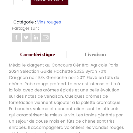
Alternative:
de
Le
Prestige
rouge
Catégorie :
Vins rouges
2023
Partager sur :
Caractéristique
Livraison
Médaille d'argent au Concours Général Agricole Paris
2024 Sélection Guide Hachette 2025 Syrah 70%
Carignan noir 10% Grenache noir 20% Elevé en fûts de
chêne. Robe rouge profond. Le nez est intense et fin à
la fois, avec des arômes épicés et une belle évolution
sur des notes de venaison. Quelques arômes de
torréfaction viennent s'ajouter à la palette aromatique.
En bouche, volume et concentration sont les attributs
qui caractérisent le mieux le vin. Les tanins générés par
un séjour de douze mois en fûts de chêne sont très
enrobés. Il accompagnera volontiers les viandes rouges