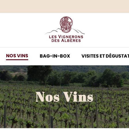
Vins rouges
Vins rosés
Vins blancs
Vins doux
NOS VINS
BAG-IN-BOX
VISITES ET DÉGUSTA
Nos Vins