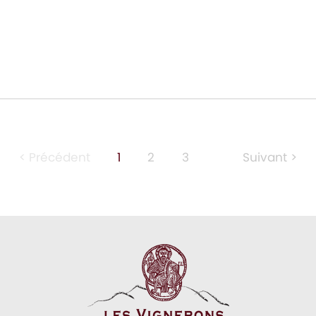
< Précédent
1
2
3
Suivant >