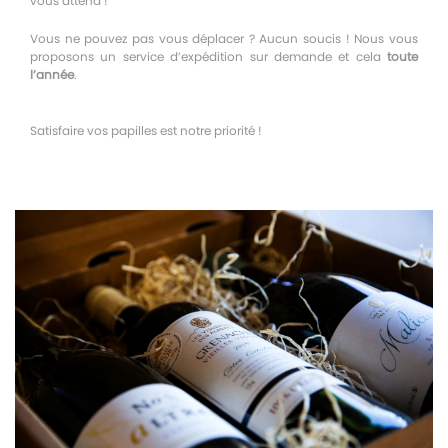
vous attend !
Vous ne pouvez pas vous déplacer ? Aucun soucis ! Nous vous
proposons un service d’expédition sur demande et cela
toute
l’année
.
Satisfaire vos papilles est notre priorité !