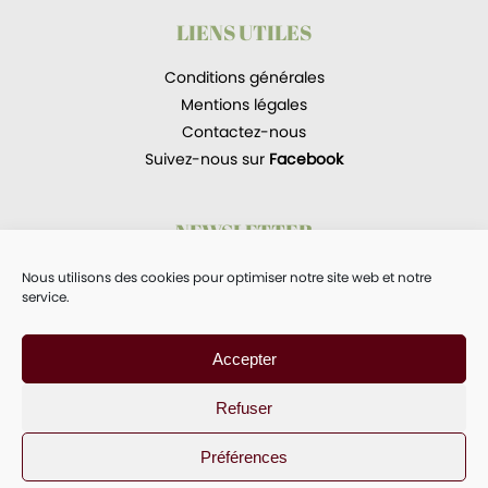
LIENS UTILES
Conditions générales
Mentions légales
Contactez-nous
Suivez-nous sur
Facebook
NEWSLETTER
Recevoir les newsletters.
Nous utilisons des cookies pour optimiser notre site web et notre
service.
Accepter
L'abus d'alcool est dangereux pour la santé.
Refuser
À consommer avec modération.
Préférences
© Conception, réalisation :